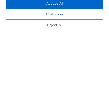
Accept All
Customize
Reject All
מתכון לכבדי עוף ברוטב מתקתק ותפוחי אדמה אפויים של
 חומוס ותרד של משה שגב - פודי
מתכון לעוגת גזר ודבש - פודי
משה שגב - פודי