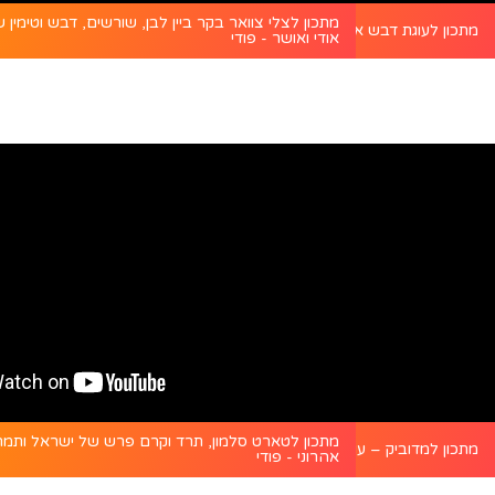
מתכון לצלי צוואר בקר ביין לבן, שורשים, דבש וטימין 
ם במילוי סלט קינואה - פודי
מתכון לעוגת דבש אוורירית עם תפוחים שלמים - פודי
אודי ואושר - פודי
מתכון לטארט סלמון, תרד וקרם פרש של ישראל ותמ
 אימא ג’ולי של משה שגב - פודי
מתכון למדוביק – עוגת שכבות דבש רוסית - פודי
אהרוני - פודי