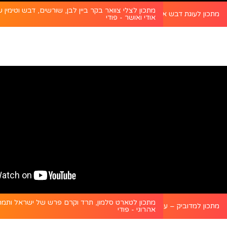
מתכון לצלי צוואר בקר ביין לבן, שורשים, דבש וטימין 
ם במילוי סלט קינואה - פודי
מתכון לעוגת דבש אוורירית עם תפוחים שלמים - פודי
אודי ואושר - פודי
מתכון לטארט סלמון, תרד וקרם פרש של ישראל ותמ
 אימא ג’ולי של משה שגב - פודי
מתכון למדוביק – עוגת שכבות דבש רוסית - פודי
אהרוני - פודי