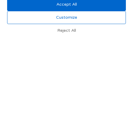
Accept All
Customize
Reject All
מתכון לכבדי עוף ברוטב מתקתק ותפוחי אדמה אפויים של
 חומוס ותרד של משה שגב - פודי
מתכון לעוגת גזר ודבש - פודי
משה שגב - פודי