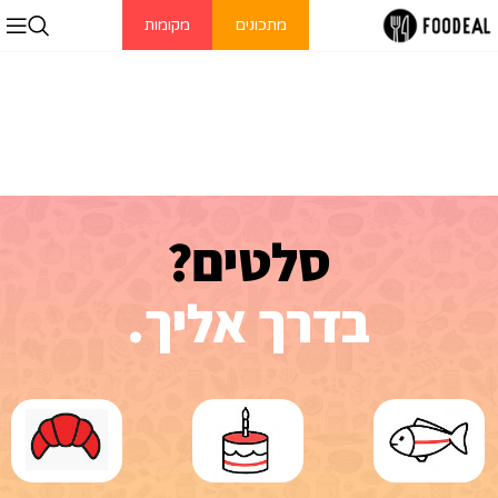
מתכונים
מקומות
ל
ט
י
ם
?
ס
פ
בדרך אליך.