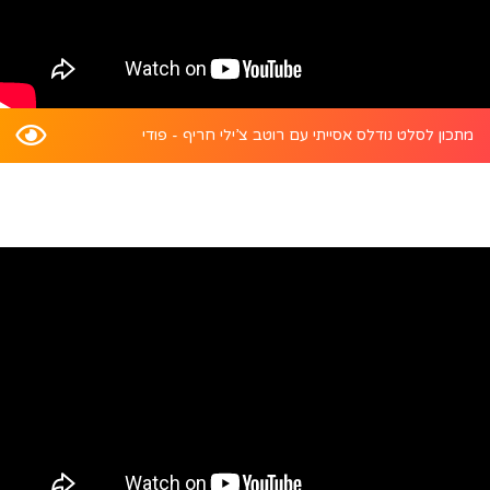
מתכון לסלט נודלס אסייתי עם רוטב צ’ילי חריף - פודי