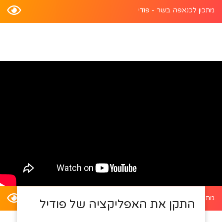
מתכון לכנאפה בשר - פודי
מתכון לדלעת ערמונים במילוי סלט קינואה - פודי
התקן את האפליקציה של פודיל