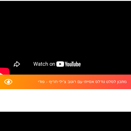
מתכון לסלט נודלס אסייתי עם רוטב צ’ילי חריף - פודי