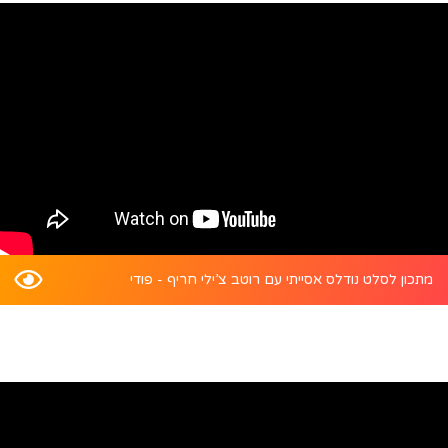
מתכון לסלט נודלס אסייתי עם רוטב צ’ילי חריף - פודי