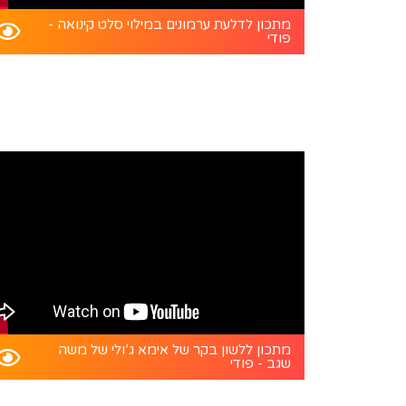
מתכון לדלעת ערמונים במילוי סלט קינואה -
פודי
מתכון ללשון בקר של אימא ג’ולי של משה
שגב - פודי