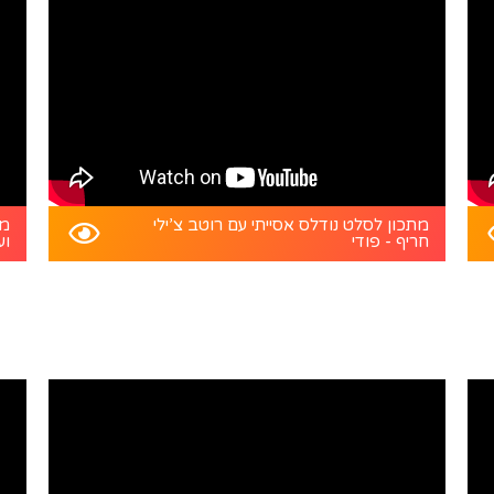
מתכון לסלט נודלס אסייתי עם רוטב צ’ילי
מת
חריף - פודי
וע