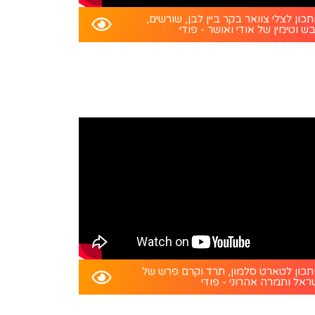
כון לצלי צוואר בקר ביין לבן, שורשים,
ש וטימין של אודי ואושר - פודי
כון לטארט סלמון, תרד וקרם פרש של
ראל ותמרה אהרוני - פודי