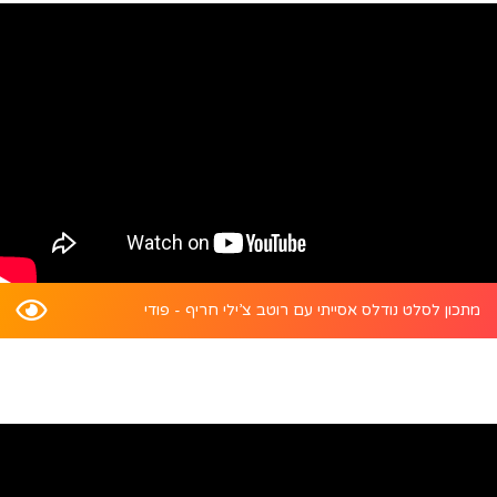
מתכון לסלט נודלס אסייתי עם רוטב צ’ילי חריף - פודי