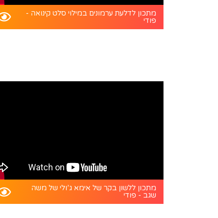
מתכון לדלעת ערמונים במילוי סלט קינואה -
פודי
מתכון ללשון בקר של אימא ג’ולי של משה
שגב - פודי