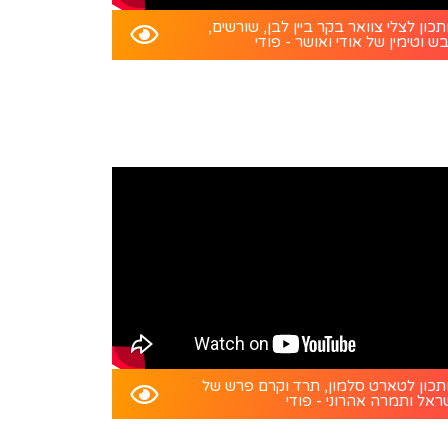
כון לצלי צוואר בקר ביין לבן, שורשים,
ש וטימין של אודי ואושר - פודי
כון לטארט סלמון, תרד וקרם פרש של
ראל ותמרה אהרוני - פודי