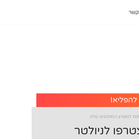
קשר
 להפליא!
ת למועדון המתכונים שלנו
רפו לניולטר