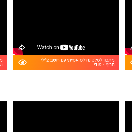
מתכון לסלט נודלס אסייתי עם רוטב צ’ילי
מת
חריף - פודי
וע