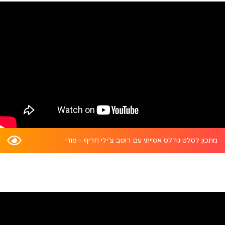
מתכון לסלט נודלס אסייתי עם רוטב צ’ילי חריף - פודי