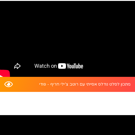
מתכון לסלט נודלס אסייתי עם רוטב צ’ילי חריף - פודי