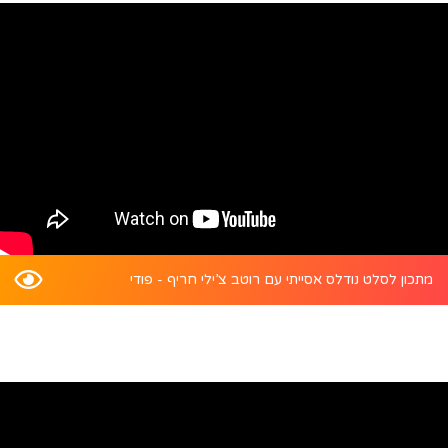
מתכון לסלט נודלס אסייתי עם רוטב צ’ילי חריף - פודי