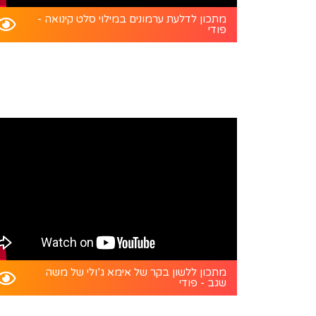
מתכון לדלעת ערמונים במילוי סלט קינואה -
פודי
מתכון ללשון בקר של אימא ג’ולי של משה
שגב - פודי