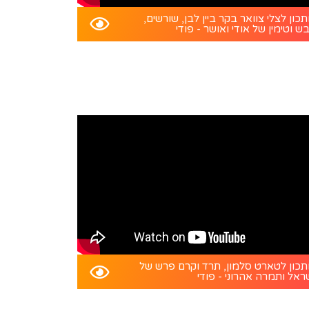
כון לצלי צוואר בקר ביין לבן, שורשים,
ש וטימין של אודי ואושר - פודי
כון לטארט סלמון, תרד וקרם פרש של
ראל ותמרה אהרוני - פודי