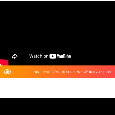
מתכון לסלט נודלס אסייתי עם רוטב צ’ילי חריף - פודי