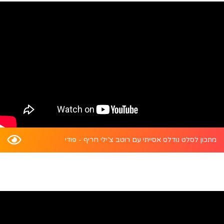
מתכון לסלט נודלס אסייתי עם רוטב צ’ילי חריף - פודי