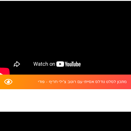
מתכון לסלט נודלס אסייתי עם רוטב צ’ילי חריף - פודי