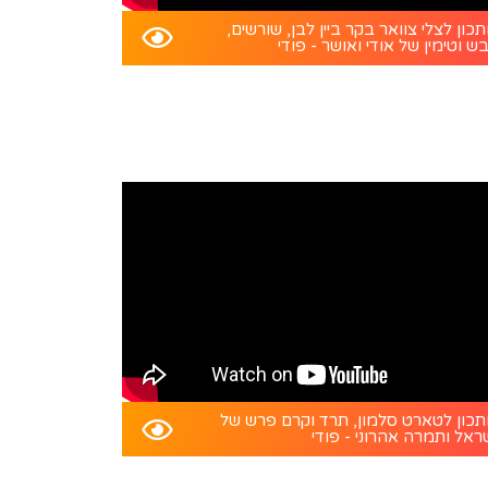
כון לצלי צוואר בקר ביין לבן, שורשים,
ש וטימין של אודי ואושר - פודי
כון לטארט סלמון, תרד וקרם פרש של
ראל ותמרה אהרוני - פודי