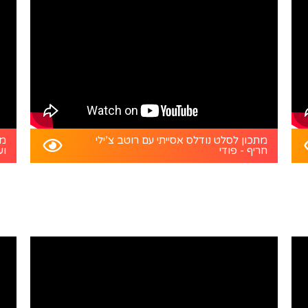
מתכון לסלט נודלס אסייתי עם רוטב צ’ילי
מת
חריף - פודי
וע