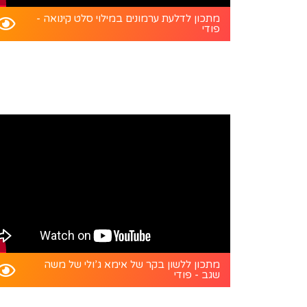
מתכון לדלעת ערמונים במילוי סלט קינואה -
פודי
מתכון ללשון בקר של אימא ג’ולי של משה
שגב - פודי