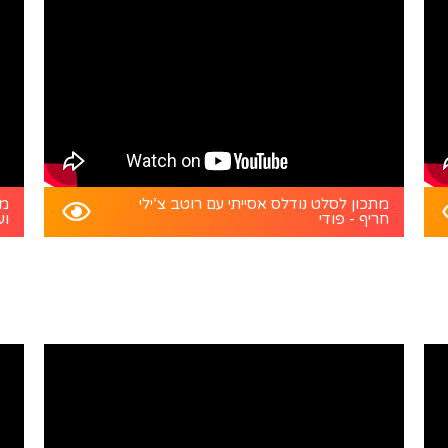
מתכון לסלט נודלס אסייתי עם רוטב צ’ילי
מת
חריף - פודי
וע