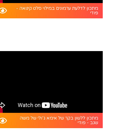
מתכון לדלעת ערמונים במילוי סלט קינואה -
פודי
מתכון ללשון בקר של אימא ג’ולי של משה
שגב - פודי