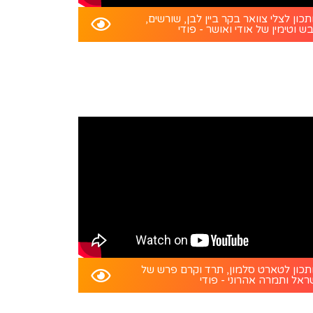
כון לצלי צוואר בקר ביין לבן, שורשים,
ש וטימין של אודי ואושר - פודי
כון לטארט סלמון, תרד וקרם פרש של
ראל ותמרה אהרוני - פודי