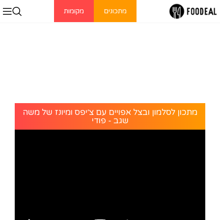
מתכונים
מקומות
מתכון לסלמון ובצל אפויים עם צ׳יפס ומיונז של משה
שגב - פודי