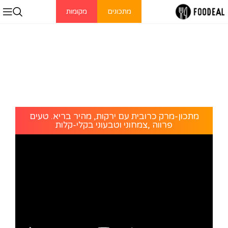
מתכונים
מקומות
מתכון-מרק כרובית עם ירקות, מהיר בריא. טעים
פרווה ,צמחוני וטבעוני בקלי-קלות