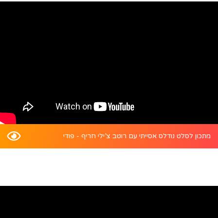
מתכון לסלט נודלס אסייתי עם רוטב צ’ילי חריף - פודי