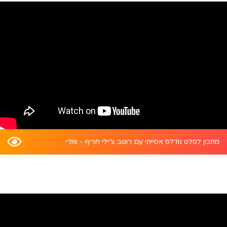
מתכון לסלט נודלס אסייתי עם רוטב צ’ילי חריף - פודי