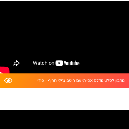
מתכון לסלט נודלס אסייתי עם רוטב צ’ילי חריף - פודי