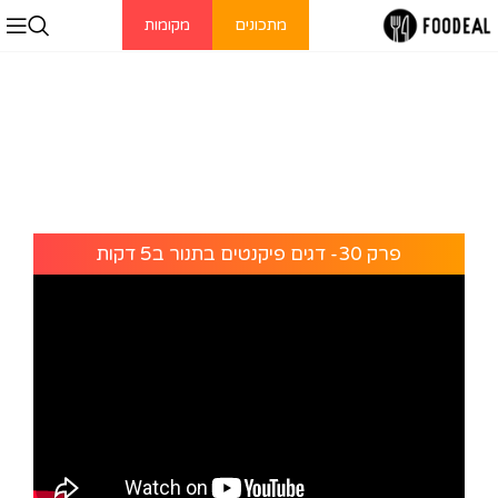
מתכונים
מקומות
פרק 30- דגים פיקנטים בתנור ב5 דקות