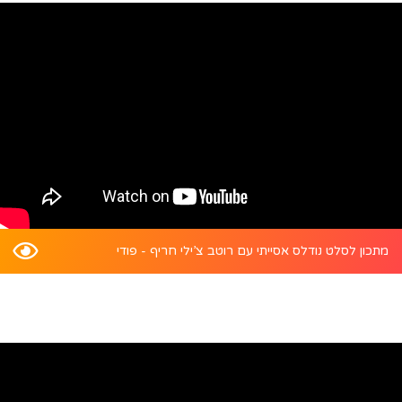
מתכון לסלט נודלס אסייתי עם רוטב צ’ילי חריף - פודי