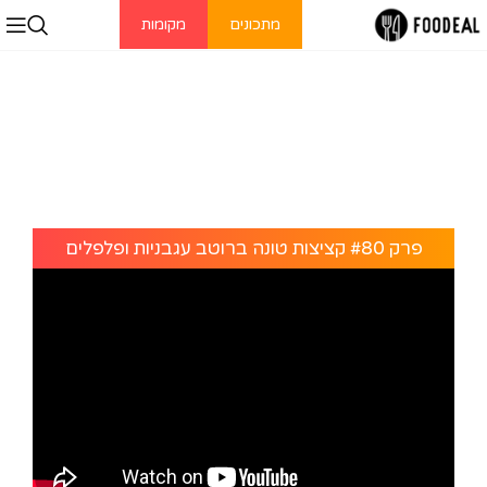
מתכונים
מקומות
פרק #80 קציצות טונה ברוטב עגבניות ופלפלים