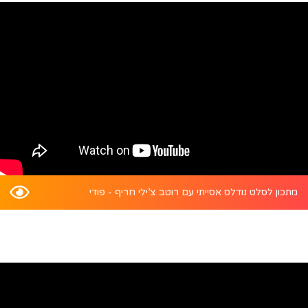
מתכון לסלט נודלס אסייתי עם רוטב צ’ילי חריף - פודי