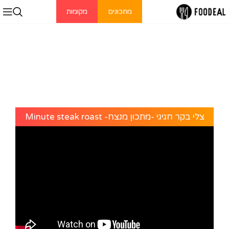
מתכונים
מקומות
צלי בקר חגיגי -מתכון מנצח- Minute steak roast