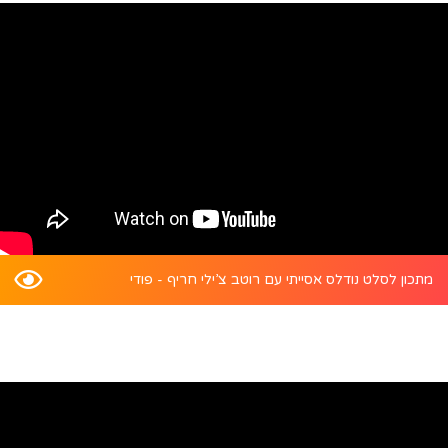
מתכון לסלט נודלס אסייתי עם רוטב צ’ילי חריף - פודי