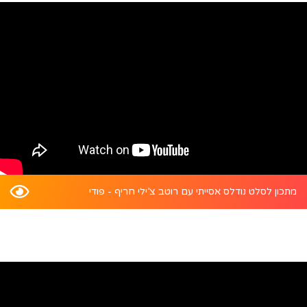
מתכון לסלט נודלס אסייתי עם רוטב צ’ילי חריף - פודי