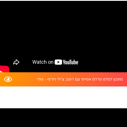
מתכון לסלט נודלס אסייתי עם רוטב צ’ילי חריף - פודי