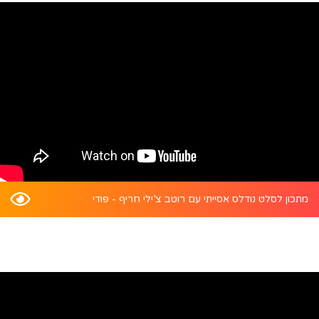
מתכון לסלט נודלס אסייתי עם רוטב צ’ילי חריף - פודי