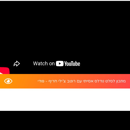
מתכון לסלט נודלס אסייתי עם רוטב צ’ילי חריף - פודי