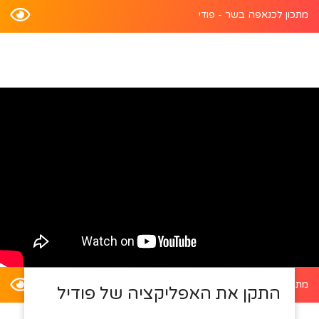
מתכון לכנאפה בשר - פודי
מתכון לדלעת ערמונים במילוי סלט קינואה - פודי
התקן את האפליקציה של פודיל