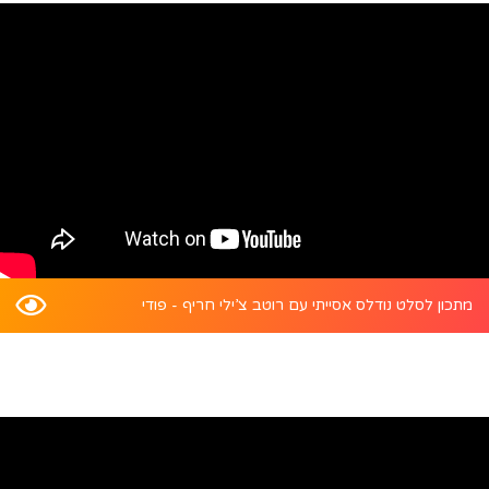
מתכון לסלט נודלס אסייתי עם רוטב צ’ילי חריף - פודי