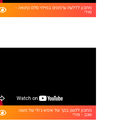
מתכון לדלעת ערמונים במילוי סלט קינואה -
פודי
מתכון ללשון בקר של אימא ג’ולי של משה
שגב - פודי