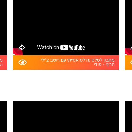
מתכון לסלט נודלס אסייתי עם רוטב צ’ילי
מת
חריף - פודי
וע