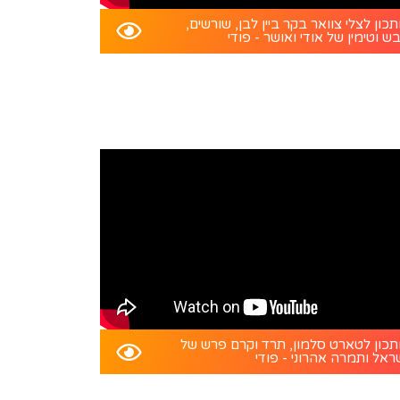
כון לצלי צוואר בקר ביין לבן, שורשים,
ש וטימין של אודי ואושר - פודי
כון לטארט סלמון, תרד וקרם פרש של
ראל ותמרה אהרוני - פודי