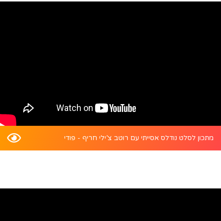
מתכון לסלט נודלס אסייתי עם רוטב צ’ילי חריף - פודי