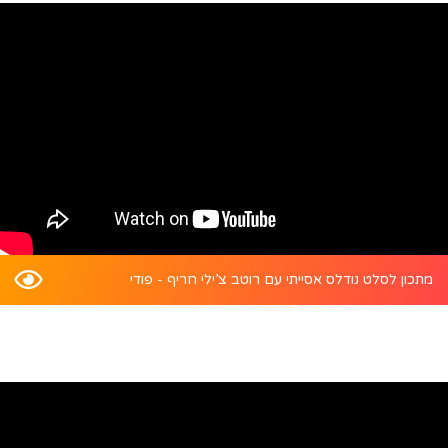
מתכון לסלט נודלס אסייתי עם רוטב צ’ילי חריף - פודי