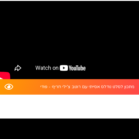
מתכון לסלט נודלס אסייתי עם רוטב צ’ילי חריף - פודי