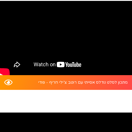
מתכון לסלט נודלס אסייתי עם רוטב צ’ילי חריף - פודי