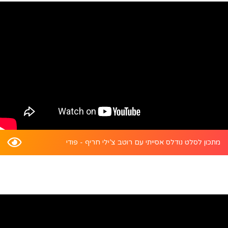
מתכון לסלט נודלס אסייתי עם רוטב צ’ילי חריף - פודי