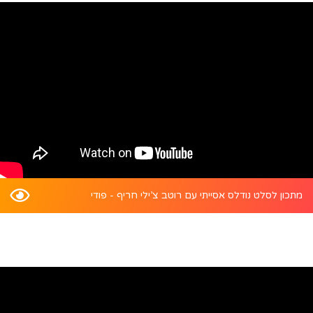
מתכון לסלט נודלס אסייתי עם רוטב צ’ילי חריף - פודי