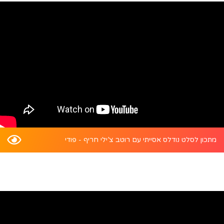
מתכון לסלט נודלס אסייתי עם רוטב צ’ילי חריף - פודי