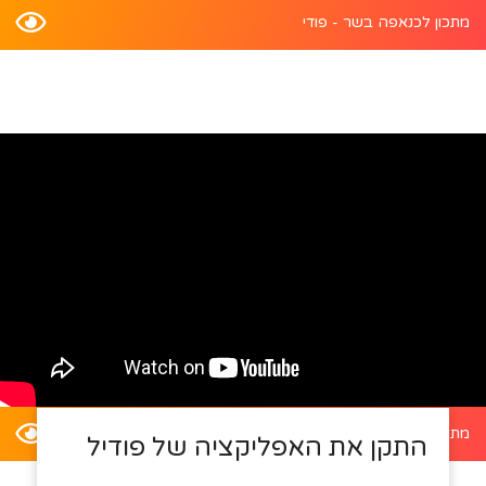
מתכון לכנאפה בשר - פודי
מתכון לדלעת ערמונים במילוי סלט קינואה - פודי
התקן את האפליקציה של פודיל