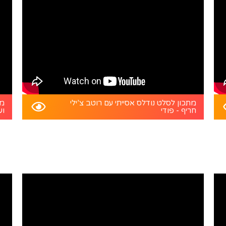
מתכון לסלט נודלס אסייתי עם רוטב צ’ילי
מת
חריף - פודי
וע