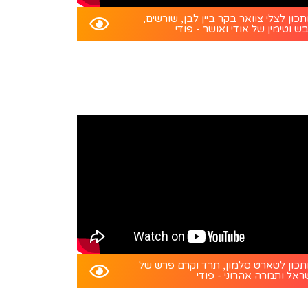
כון לצלי צוואר בקר ביין לבן, שורשים,
ש וטימין של אודי ואושר - פודי
כון לטארט סלמון, תרד וקרם פרש של
ראל ותמרה אהרוני - פודי