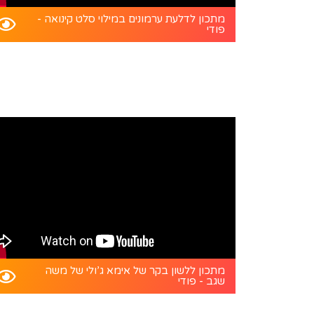
מתכון לדלעת ערמונים במילוי סלט קינואה -
פודי
מתכון ללשון בקר של אימא ג’ולי של משה
שגב - פודי