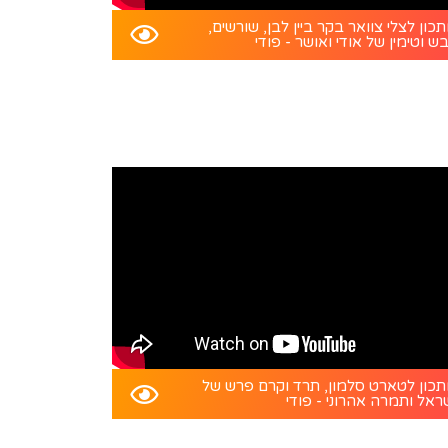
כון לצלי צוואר בקר ביין לבן, שורשים,
ש וטימין של אודי ואושר - פודי
כון לטארט סלמון, תרד וקרם פרש של
ראל ותמרה אהרוני - פודי