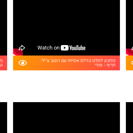
מתכון לסלט נודלס אסייתי עם רוטב צ’ילי
מת
חריף - פודי
וע