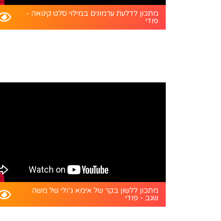
מתכון לדלעת ערמונים במילוי סלט קינואה -
פודי
מתכון ללשון בקר של אימא ג’ולי של משה
שגב - פודי