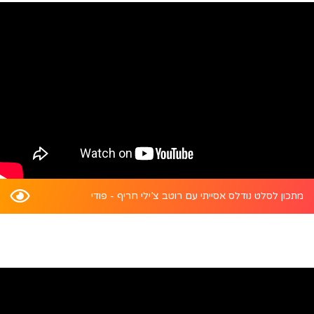
מתכון לסלט נודלס אסייתי עם רוטב צ’ילי חריף - פודי