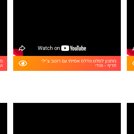
מתכון לסלט נודלס אסייתי עם רוטב צ’ילי
מת
חריף - פודי
וע