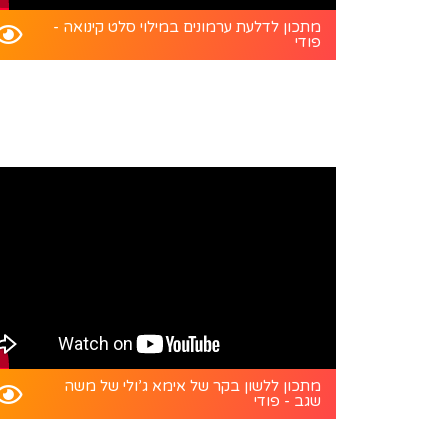
מתכון לדלעת ערמונים במילוי סלט קינואה -
פודי
מתכון ללשון בקר של אימא ג’ולי של משה
שגב - פודי