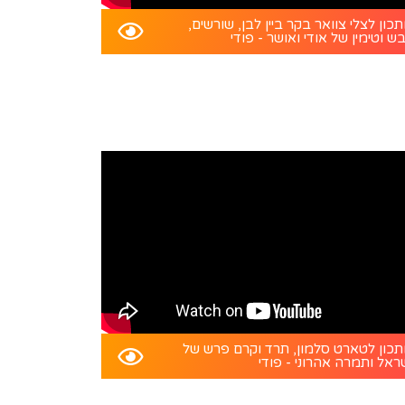
כון לצלי צוואר בקר ביין לבן, שורשים,
ש וטימין של אודי ואושר - פודי
כון לטארט סלמון, תרד וקרם פרש של
ראל ותמרה אהרוני - פודי