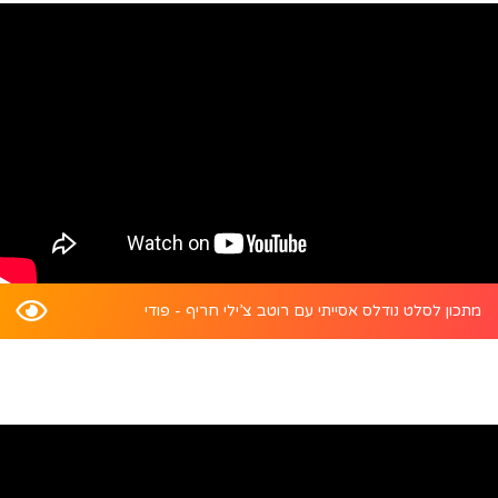
מתכון לסלט נודלס אסייתי עם רוטב צ’ילי חריף - פודי