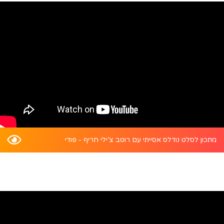
מתכון לסלט נודלס אסייתי עם רוטב צ’ילי חריף - פודי