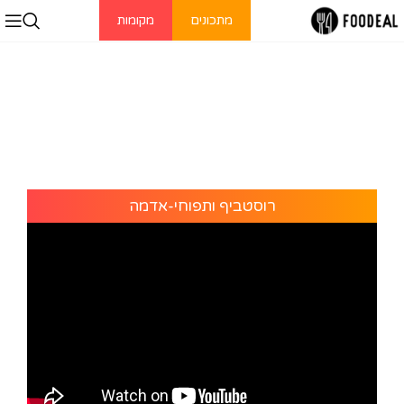
מתכונים
מקומות
רוסטביף ותפוחי-אדמה