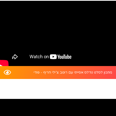
מתכון לסלט נודלס אסייתי עם רוטב צ’ילי חריף - פודי