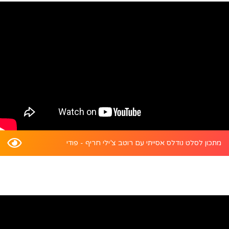
מתכון לסלט נודלס אסייתי עם רוטב צ’ילי חריף - פודי