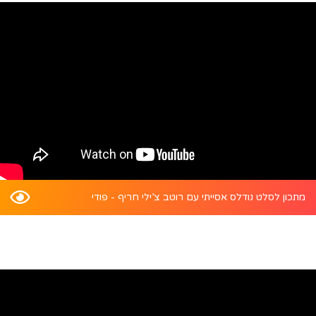
מתכון לסלט נודלס אסייתי עם רוטב צ’ילי חריף - פודי